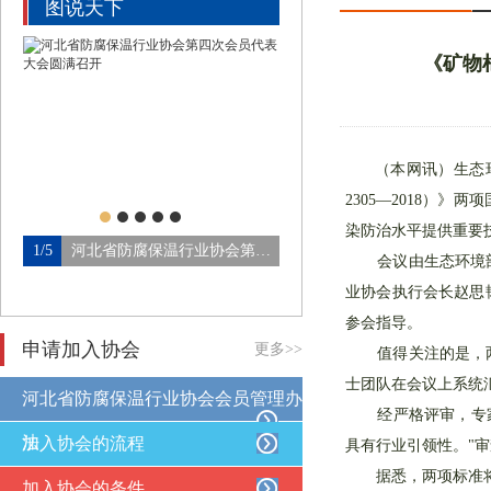
图说天下
《矿物
（本网讯）生态环境
2305—2018
染防治水平提供重要
1/5
河北省防腐保温行业协会第四…
2/5
会议由生态环境部环
业协会执行会长赵思
参会指导。
申请加入协会
更多>>
值得关注的是，两项
士团队在会议上系统
河北省防腐保温行业协会会员管理办
经严格评审，专家组
法
加入协会的流程
具有行业引领性。"
据悉，两项标准将于
加入协会的条件