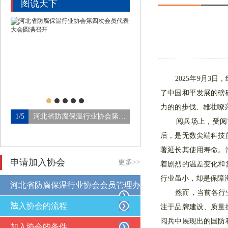
图说天下
2025年9月3日
了中国和平发展的磅
力的的步伐、雄壮嘹
1/5
河北省防腐保温行业协会第四…
2/5
阅兵场上，受阅官
后，是无数尖端科技
著延长其使用寿命。
申请加入协会
更多>>
着剧烈的温差变化和
行业虽小，却是保障
河北省防腐保温行业协会会员管理办
然而，当前各行业正
法
加入协会的流程
注于品牌建设、质量
阅兵中展现出的国防
加入协会的条件