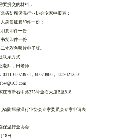
需要提交的材料：
河北省防腐保温行业协会专家申报表；
本人身份证复印件一份；
证明复印件一份；
证书复印件一份；
小二寸彩色照片电子版。
处联系方式
赵老师，田老师
11-68073978，68073980，13393212501
ffbw@163.com
庄市新石中路375号金石大厦B座818
北省防腐保温行业协会专家委员会专家申请表
腐保温行业协会
0月18日