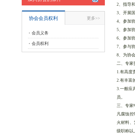
2、指导
3、开展
协会会员权利
更多>>
4、参加
5、参加
会员义务
6、参加
会员权利
7、参与
8、为协
二、专家
1.有高
2.有丰
3.一般
员。
三、专家
凡腐蚀控
火材料、
级职称以