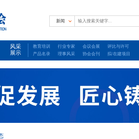
风采
教育培训
行业专家
会议会展
评比与许可
展示
产品名录
理事风采
协会会刊
拟/在建项目
态