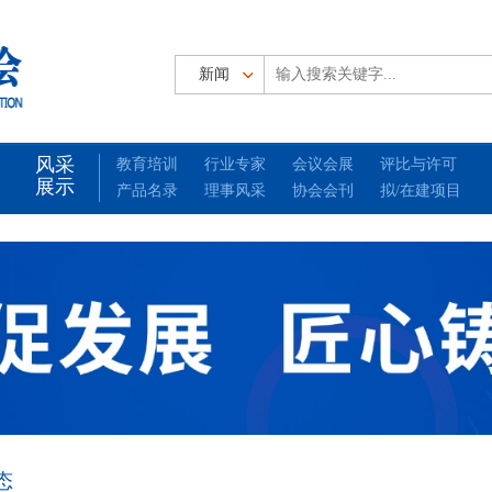
风采
教育培训
行业专家
会议会展
评比与许可
展示
产品名录
理事风采
协会会刊
拟/在建项目
态