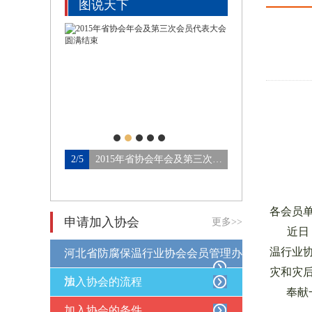
图说天下
河北省防腐保温行业协会第四…
2/5
2015年省协会年会及第三次会…
3/5
论坛会场
各会员
申请加入协会
更多>>
近日，
温行业
河北省防腐保温行业协会会员管理办
灾和灾
法
加入协会的流程
奉献一
加入协会的条件