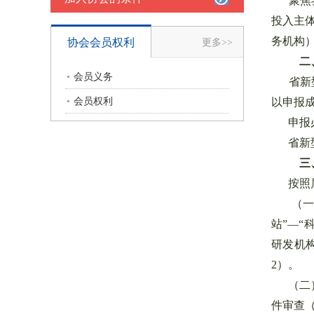
聚焦我
投入主
务机构
协会会员权利
更多>>
二
会员义务
省新型
会员权利
以申报
申报必
省新型
三
按照属
（一）
站”—
研发机
2）。
（二）
件审查