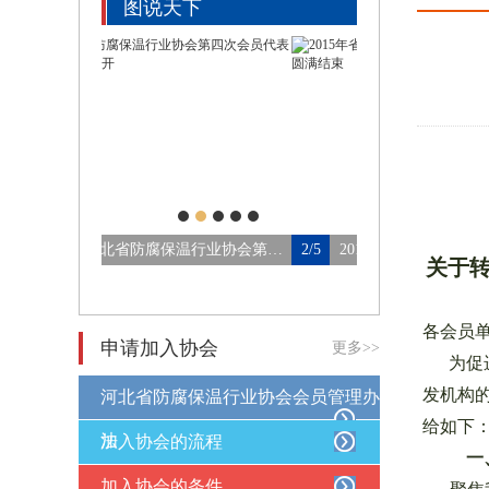
图说天下
河北省防腐保温行业协会第四…
2/5
2015年省协会年会及第三次会…
3/5
论坛会场
关于
各会员
申请加入协会
更多>>
为促进
发机构
河北省防腐保温行业协会会员管理办
给如下
法
加入协会的流程
一
加入协会的条件