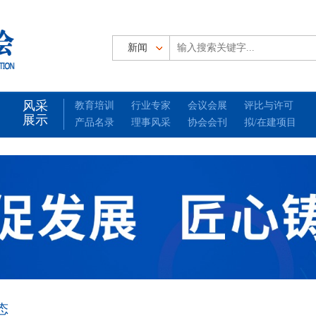
风采
教育培训
行业专家
会议会展
评比与许可
展示
产品名录
理事风采
协会会刊
拟/在建项目
态