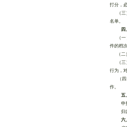
打分，
（三）
名单。
四
（一）
件的档
（二）填
（三）
行为，
（四）
作。
五
申
归
六