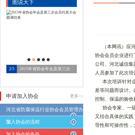
图说天下
（本网讯）应河北
协会会员企业进行
公司、河北诚信集
北省防腐保温行业协会第四…
2/5
2015年省协会年会及第三次会…
3/5
论坛会场
人员参加了此次培
本次培训针对企
差等问题而设计。
申请加入协会
更多>>
控制、保温的验收
协会专家、一级
河北省防腐保温行业协会会员管理办
又结合具体的实践
法
加入协会的流程
导性和可操作性，
加入协会的条件