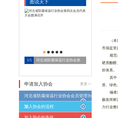
图说天下
（本网讯
市场监管
规范条件
河北省防腐保温行业协会第四…
2/5
2015年省协会年会及第三次会…
3/5
硬质酚醛
价体系。
其中，基
申请加入协会
更多>>
质、绿色
编者按：
河北省防腐保温行业协会会员管理办
极发挥桥
法
加入协会的流程
力行业整体
加入协会的条件