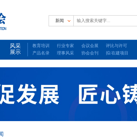
风采
教育培训
行业专家
会议会展
评比与许可
展示
产品名录
理事风采
协会会刊
拟/在建项目
闻