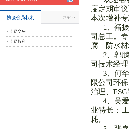
度定期审议
本次增补专
协会会员权利
更多>>
1、褚
会员义务
司总工。专
会员权利
腐、防水材
2、郭
司技术经理
3、何
限公司环保
治理、ES
4、吴
业特长：
耗。
5、张